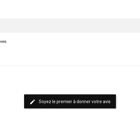
ives.
edit
Soyez le premier à donner votre avis