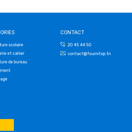
ORIES
CONTACT
ture scolaire
20 45 44 50
rie et cahier
contact@fournitop.tn
ture de bureau
ement
lage