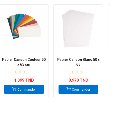
Papier Canson Couleur 50
Papier Canson Blanc 50 x
Pa
x 65 cm
65
1,399 TND
0,970 TND
Commander
Commander