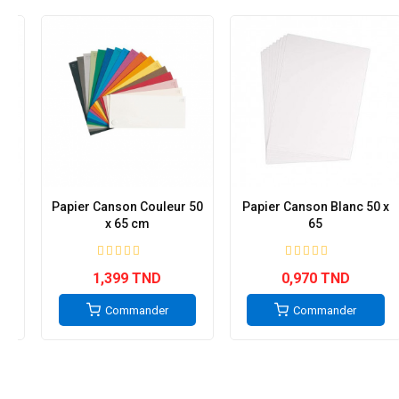
 x
Papier Canson Couleur 50
Papier Canson Blanc 50 x
x 65 cm
65
1,399 TND
0,970 TND
Commander
Commander