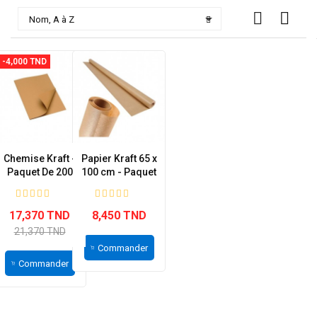

Nom, A à Z
-4,000 TND
Chemise Kraft -
Papier Kraft 65 x
Paquet De 200
100 cm - Paquet
de 25
17,370 TND
8,450 TND
21,370 TND
Commander
Commander