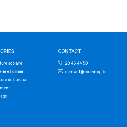
ORIES
CONTACT
ture scolaire
20 45 44 50
rie et cahier
contact@fournitop.tn
ture de bureau
ement
lage