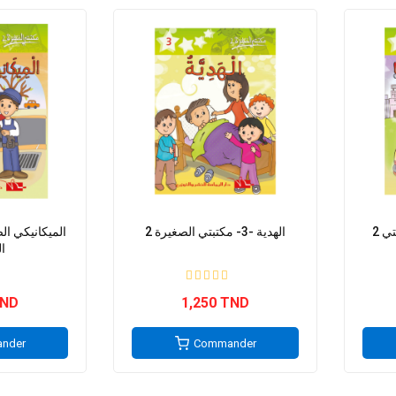
2 بعد عشرين عاما -9- مكتبتي
2 الهدية -3- مكتبتي الصغيرة
ا
TND
1,250 TND
nder
Commander