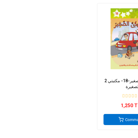
2 الميكانيكي الصغير-18- مكتبتي
لصغيرة
1,250 
Comma