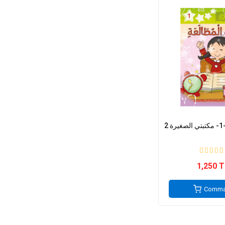
2
1,250 
Comma