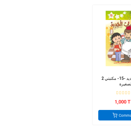
2 القصاب الجديد -15- مكتبتي
لصغيرة
1,000 
Comma