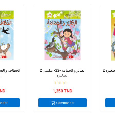
2 الطائر و الحمامة -22- مكتبتي
الصغيرة
ا
TND
1,250 TND
nder
Commander