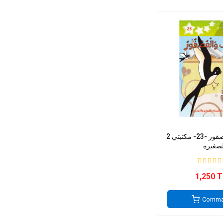
2 الخطاف و العصفور -23- مكتبتي
لصغيرة
1,250 
Comma