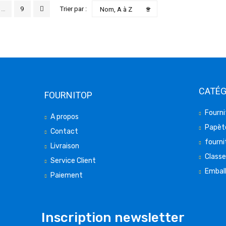

…
9
Trier par :
Nom, A à Z
CATÉG
FOURNITOP
Fourni
A propos
Papète
Contact
fourni
Livraison
Class
Service Client
Embal
Paiement
Inscription newsletter