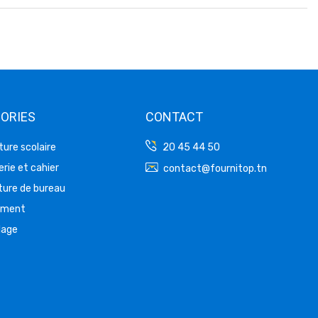
ORIES
CONTACT
ture scolaire
20 45 44 50
rie et cahier
contact@fournitop.tn
ture de bureau
ement
lage