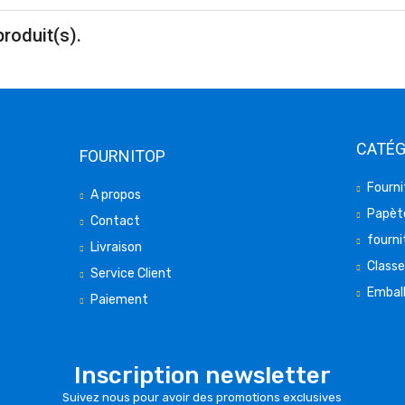
produit(s).
CATÉG
FOURNITOP
Fourni
A propos
Papète
Contact
fourni
Livraison
Class
Service Client
Embal
Paiement
Inscription newsletter
Suivez nous pour avoir des promotions exclusives