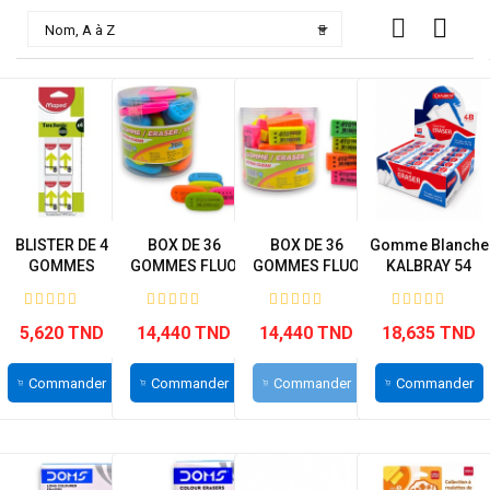

Nom, A à Z
BLISTER DE 4
BOX DE 36
BOX DE 36
Gomme Blanche
GOMMES
GOMMES FLUO
GOMMES FLUO
KALBRAY 54
TECHNIC MAPED
ARK
ARK
Pieces
5,620 TND
14,440 TND
14,440 TND
18,635 TND
Commander
Commander
Commander
Commander