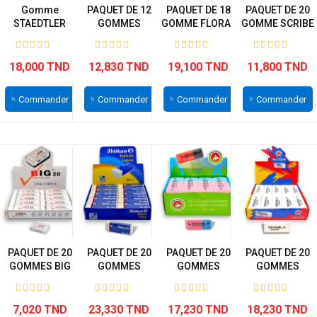
Gomme
PAQUET DE 12
PAQUET DE 18
PAQUET DE 20
STAEDTLER
GOMMES
GOMME FLORAL
GOMME SCRIBE
Blanche – Boîte
POLYGOM
DELI
DELI
de 40...
18,000 TND
12,830 TND
19,100 TND
11,800 TND
Commander
Commander
Commander
Commander
PAQUET DE 20
PAQUET DE 20
PAQUET DE 20
PAQUET DE 20
GOMMES BIG
GOMMES
GOMMES
GOMMES
RASOPLAST
BLANCHES
POLYGOM
POLYGOM
AL20...
7,020 TND
23,330 TND
17,230 TND
18,230 TND