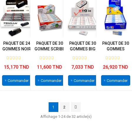
PAQUET DE 24
PAQUET DE 30
PAQUET DE 30
PAQUET DE 30
GOMMES NOIR
GOMME SCRIBE
GOMMES BIG
GOMMES
PENSAN
DELI
RASOPLAST
BLANCHES
AC30...
15,170 TND
11,600 TND
7,033 TND
26,920 TND
Commander
Commander
Commander
Commander
1
2
Affichage 1-24 de 32 article(s)