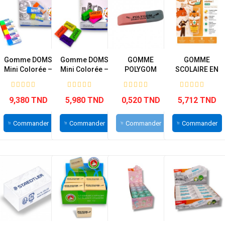
Gomme DOMS
Gomme DOMS
GOMME
GOMME
Mini Colorée –
Mini Colorée –
POLYGOM
SCOLAIRE EN
Paquet de...
Paquet de...
BLISTER DELI
REF VP155
9,380 TND
5,980 TND
0,520 TND
5,712 TND
Commander
Commander
Commander
Commander