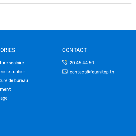
ORIES
CONTACT
ture scolaire
20 45 44 50
rie et cahier
contact@fournitop.tn
ture de bureau
ement
lage