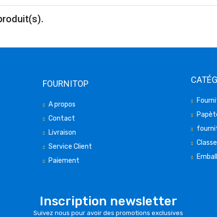
produit(s).
CATÉG
FOURNITOP
Fourni
A propos
Papète
Contact
fourni
Livraison
Class
Service Client
Embal
Paiement
Inscription newsletter
Suivez nous pour avoir des promotions exclusives