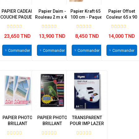
PAPIER CADEAU
Papier Daim -
Papier Kraft 65 x
Papier Offset
COUCHE PAQUET
Rouleau 2 m x 45
100 cm - Paquet
Couleur 65 x 90
DE 25
cm
de 25
cm -...
23,650 TND
13,900 TND
8,450 TND
14,000 TND
Commander
Commander
Commander
Commander
PAPIER PHOTO
PAPIER PHOTO
TRANSPARENT
BRILLANT
BRILLANT
POUR IMP LAZER
A4/115G
A4/160G
HYMI