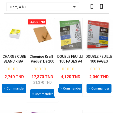

Nom, A à Z
-4,000 TND
CHARGE CUBE
Chemise Kraft -
DOUBLE FEUILLE
DOUBLE FEUILLE
BLANC RIBAT
Paquet De 200
100 PAGES A4
100 PAGES
GRAND...
PETIT MODELE...
2,740 TND
17,370 TND
4,120 TND
2,040 TND
21,370 TND
Commander
Commander
Commander
Commander