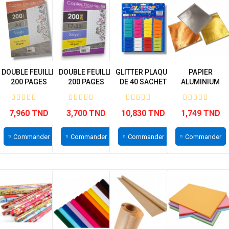
DOUBLE FEUILLE
DOUBLE FEUILLE
GLITTER PLAQUE
PAPIER
200 PAGES
200 PAGES
DE 40 SACHET
ALUMINIUM
GRAND
PETIT MODELE...
ADHESIF ALADIN
MODELE...
REF...
7,960 TND
3,700 TND
10,830 TND
1,749 TND
Commander
Commander
Commander
Commander