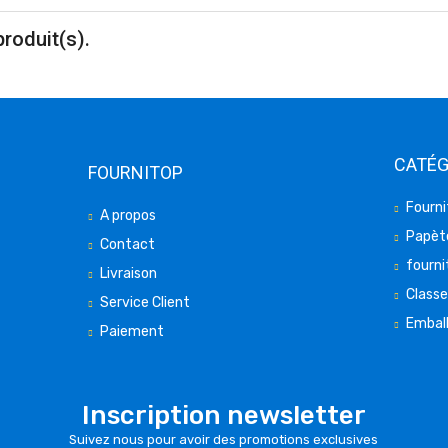
produit(s).
CATÉG
FOURNITOP
Fourni
A propos
Papète
Contact
fourni
Livraison
Class
Service Client
Embal
Paiement
Inscription newsletter
Suivez nous pour avoir des promotions exclusives