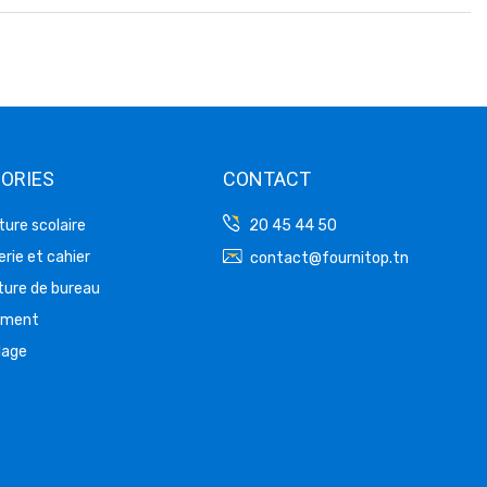
ORIES
CONTACT
ture scolaire
20 45 44 50
rie et cahier
contact@fournitop.tn
ture de bureau
ement
lage