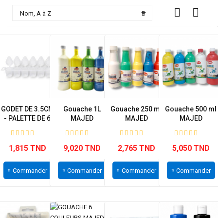

Nom, A à Z
GODET DE 3.5CM
Gouache 1L
Gouache 250 ml
Gouache 500 ml
- PALETTE DE 6
MAJED
MAJED
MAJED
FLACON
Temprera - Ref
Temprera - Ref
Temprera - Ref
300
314
306
1,815 TND
9,020 TND
2,765 TND
5,050 TND
Commander
Commander
Commander
Commander