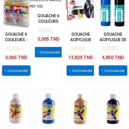
GOUACHE 6
COULEURS
MAJED - REF
302
GOUACHE 6
GOUACHE
GOUACHE
3,005 TND
COULEURS -
ACRYLIQUE
ACRYLIQUE DE
BOITE CRISTAL
75ML - BOITE DE
250ML RED
-...
5...
ROSE
Commander
3,065 TND
13,820 TND
4,850 TND
Commander
Commander
Commander