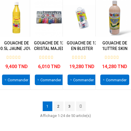
GOUACHE DE
GOUACHE DE 12
GOUACHE DE 12
GOUACHE DE
0.5L JAUNE JOVI
CRISTAL MAJED
EN BLISTER
1LITTRE SKIN
305 M
12ML TOY...
PINK TOY COLOR
9,400 TND
6,010 TND
19,280 TND
14,280 TND
Commander
Commander
Commander
Commander
1
2
3
Affichage 1-24 de 50 article(s)