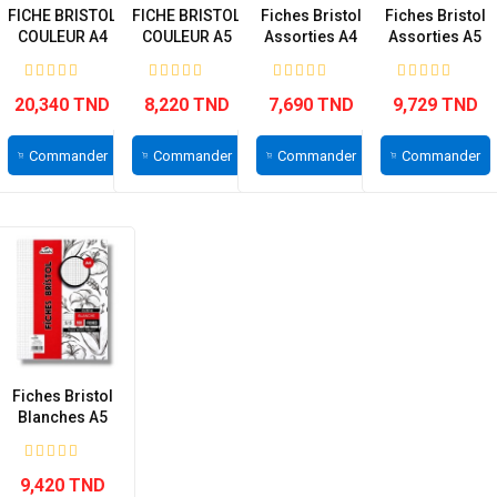
FICHE BRISTOL
FICHE BRISTOL
Fiches Bristol
Fiches Bristol
COULEUR A4
COULEUR A5
Assorties A4
Assorties A5
GRAND
PETIT MODELE
ALADIN...
ALADIN...
MODELE...
20,340 TND
8,220 TND
7,690 TND
9,729 TND
Commander
Commander
Commander
Commander
Fiches Bristol
Blanches A5
ALADIN 5/5...
9,420 TND