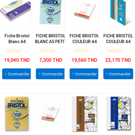
Fiche Bristol
FICHE BRISTOL
FICHE BRISTOL
FICHE BRISTOL
Blanc A4
BLANC A5 PETIT
COULEUR A4
COULEUR A4
PURPLE
MODELE...
GRAND MODELE
GRAND
MODELE...
19,040 TND
7,300 TND
19,560 TND
23,170 TND
Commander
Commander
Commander
Commander