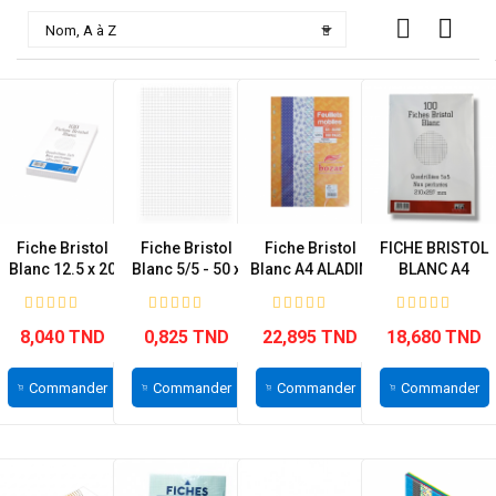

Nom, A à Z
Fiche Bristol
Fiche Bristol
Fiche Bristol
FICHE BRISTOL
Blanc 12.5 x 20
Blanc 5/5 - 50 x
Blanc A4 ALADIN
BLANC A4
cm RIBAT
65 cm
GRAND MODELE
8,040 TND
0,825 TND
22,895 TND
18,680 TND
Commander
Commander
Commander
Commander