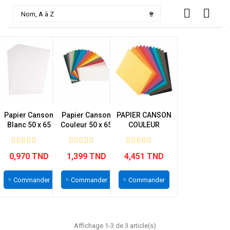

Nom, A à Z
Papier Canson
Papier Canson
PAPIER CANSON
Blanc 50 x 65
Couleur 50 x 65
COULEUR
cm
POCHETTE DE 10
A4
0,970 TND
1,399 TND
4,451 TND
Commander
Commander
Commander
Affichage 1-3 de 3 article(s)