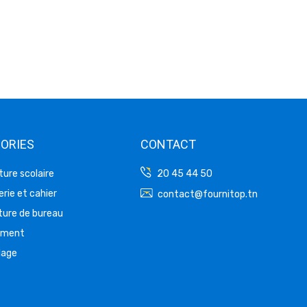
ORIES
CONTACT
ture scolaire
20 45 44 50
rie et cahier
contact@fournitop.tn
ture de bureau
ement
lage