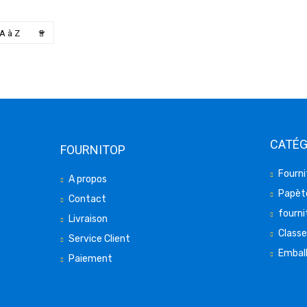

A à Z
CATÉG
FOURNITOP
Fourni
A propos
Papète
Contact
fourni
Livraison
Class
Service Client
Embal
Paiement