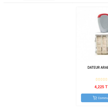
DATEUR ARA
4,225 
Comma