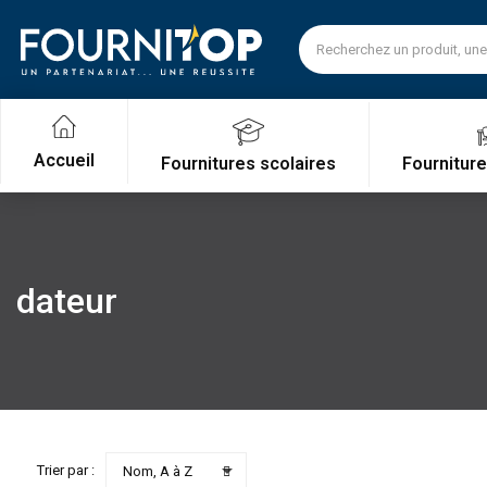
Accueil
Fournitures scolaires
Fournitur
dateur

Trier par :
Nom, A à Z