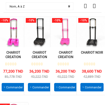

Nom, A à Z
-10%
-10%
-10%
-10%
CHARIOT
CHARIOT
CHARIOT
CHARIOT NOIR
CREATION
CREATION
CREATION
HAPPY EN INOX
HAPPY NOIR
HAPPY ROSE
ROSE
77,200 TND
36,200 TND
36,200 TND
38,600 TND
85,778 TND
40,222 TND
40,222 TND
42,889 TND
Commander
Commander
Commander
Commander