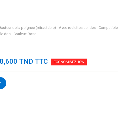
 Hauteur de la poignée (rétractable) - Avec roulettes solides - Compatible
 le dos - Couleur: Rose
38,600 TND TTC
ÉCONOMISEZ 10%
r