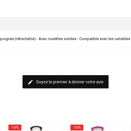
a poignée (rétractable) - Avec roulettes solides - Compatible avec les cartable
edit
Soyez le premier à donner votre avis
-10%
-10%