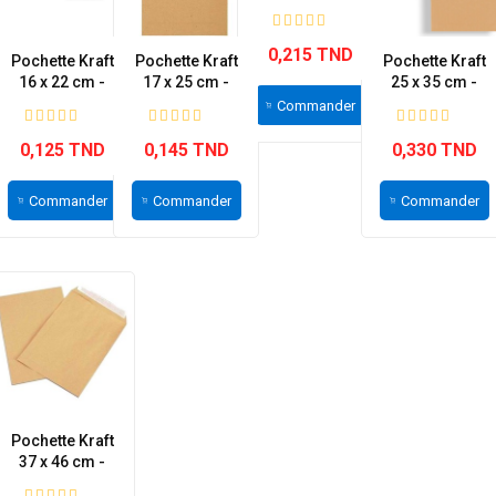
Format C4
0,215 TND
Pochette Kraft
Pochette Kraft
Pochette Kraft
16 x 22 cm -
17 x 25 cm -
25 x 35 cm -
Format C5
Format B5
Format B4
Commander
0,125 TND
0,145 TND
0,330 TND
Commander
Commander
Commander
Pochette Kraft
37 x 46 cm -
Format Radio