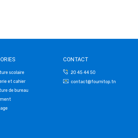
ORIES
CONTACT
ture scolaire
20 45 44 50
rie et cahier
contact@fournitop.tn
ture de bureau
ement
lage