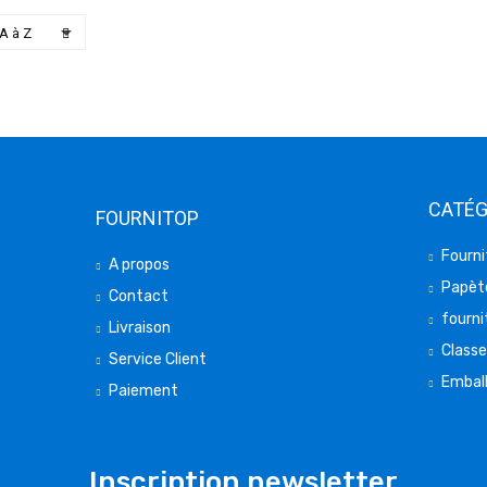

A à Z
CATÉG
FOURNITOP
Fourni
A propos
Papète
Contact
fourni
Livraison
Class
Service Client
Embal
Paiement
Inscription newsletter