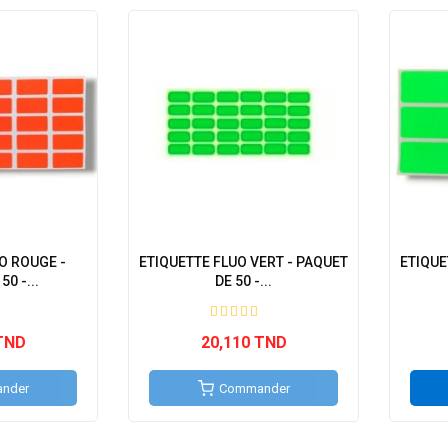
O ROUGE -
ETIQUETTE FLUO VERT - PAQUET
ETIQUE
0 -...
DE 50 -...
TND
20,110 TND
nder
Commander