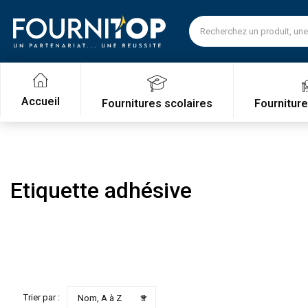
Accueil
Fournitures scolaires
Fournitur
Etiquette adhésive

Trier par :
Nom, A à Z