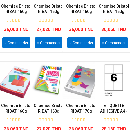
Chemise Bristol
Chemise Bristol
Chemise Bristol
Chemise Bristol
RIBAT 160g
RIBAT 160g
RIBAT 160g
RIBAT 160g
Jaune...
Jaune...
Orange...
Rose...
36,060 TND
27,020 TND
36,060 TND
36,060 TND
Commander
Commander
Commander
Commander
Chemise Bristol
Chemise Bristol
Chemise Bristol
ETIQUETTE
RIBAT 160g
RIBAT 160g
RIBAT 170g
ADHESIVE A4 -
Rouge Vive...
Vert...
Blanc -...
PAQUET DE
100...
36,060 TND
27,020 TND
36,060 TND
28,160 TND