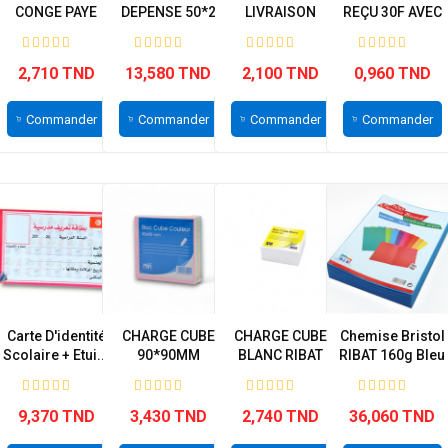
CONGE PAYE
DEPENSE 50*2
LIVRAISON
REÇU 30F AVEC
RIBAT
RIBAT
SIMPLE PM 40F...
SOUCHE RIBAT
2,710 TND
13,580 TND
2,100 TND
0,960 TND
Commander
Commander
Commander
Commander
Carte D'identité
CHARGE CUBE
CHARGE CUBE
Chemise Bristol
Scolaire + Etui...
90*90MM
BLANC RIBAT
RIBAT 160g Bleu
COULEUR RBT
Vive...
9,370 TND
3,430 TND
2,740 TND
36,060 TND