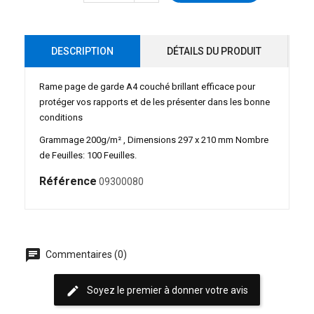
DESCRIPTION
DÉTAILS DU PRODUIT
Rame page de garde A4 couché brillant efficace pour
protéger vos rapports et de les présenter dans les bonne
conditions
Grammage 200g/m² , Dimensions 297 x 210 mm Nombre
de Feuilles: 100 Feuilles.
Référence
09300080
chat
Commentaires (0)
edit
Soyez le premier à donner votre avis