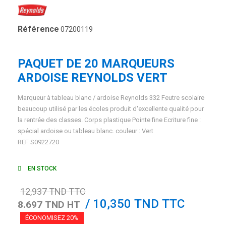
Référence
07200119
PAQUET DE 20 MARQUEURS
ARDOISE REYNOLDS VERT
Marqueur à tableau blanc / ardoise Reynolds 332 Feutre scolaire
beaucoup utilisé par les écoles produit d'excellente qualité pour
la rentrée des classes. Corps plastique Pointe fine Ecriture fine :
spécial ardoise ou tableau blanc. couleur : Vert
REF S0922720
EN STOCK
12,937 TND TTC
/ 10,350 TND TTC
8.697 TND HT
ÉCONOMISEZ 20%