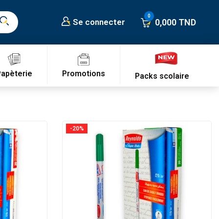
0,000 TND
Se connecter
Promotions
Papèterie
Packs scolaire
-20%