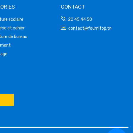
ORIES
CONTACT
ture scolaire
20 45 44 50
rie et cahier
contact@fournitop.tn
ture de bureau
ement
lage