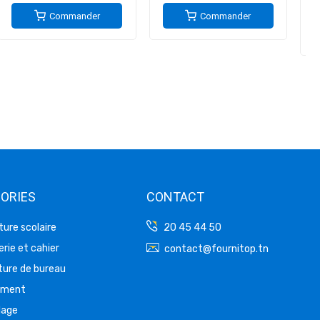
Commander
Commander
ORIES
CONTACT
ture scolaire
20 45 44 50
rie et cahier
contact@fournitop.tn
ture de bureau
ement
lage