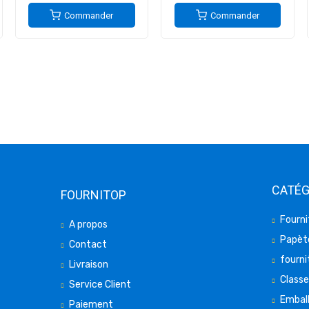
Commander
Commander
CATÉG
FOURNITOP
Fourni
A propos
Papète
Contact
fourni
Livraison
Class
Service Client
Embal
Paiement