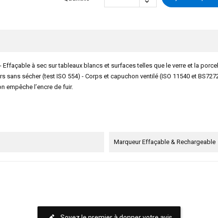
 Effaçable à sec sur tableaux blancs et surfaces telles que le verre et la porc
jours sans sécher (test ISO 554) - Corps et capuchon ventilé (ISO 11540 et BS7
on empêche l’encre de fuir.
Marqueur Effaçable & Rechargeable
Soyez le premier à donner votre avis