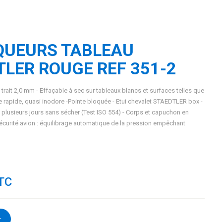
QUEURS TABLEAU
LER ROUGE REF 351-2
trait 2,0 mm - Effaçable à sec sur tableaux blancs et surfaces telles que
age rapide, quasi inodore -Pointe bloquée - Etui chevalet STAEDTLER box -
lusieurs jours sans sécher (Test ISO 554) - Corps et capuchon en
écurité avion : équilibrage automatique de la pression empêchant
TC
r