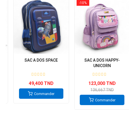
-10%
IT
SAC A DOS SPACE
SAC A DOS HAPPY-
UNICORN
49,400 TND
123,000 TND
136,667 TND
Commander
Commander