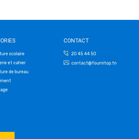
ORIES
CONTACT
ture scolaire
20 45 44 50
rie et cahier
contact@fournitop.tn
ture de bureau
ement
lage