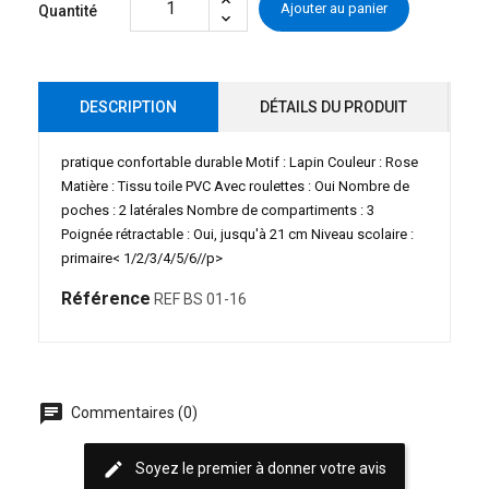
Ajouter au panier
Quantité
DESCRIPTION
DÉTAILS DU PRODUIT
pratique confortable durable Motif : Lapin Couleur : Rose
Matière : Tissu toile PVC Avec roulettes : Oui Nombre de
poches : 2 latérales Nombre de compartiments : 3
Poignée rétractable : Oui, jusqu'à 21 cm Niveau scolaire :
primaire< 1/2/3/4/5/6//p>
Référence
REF BS 01-16
chat
Commentaires (0)
edit
Soyez le premier à donner votre avis