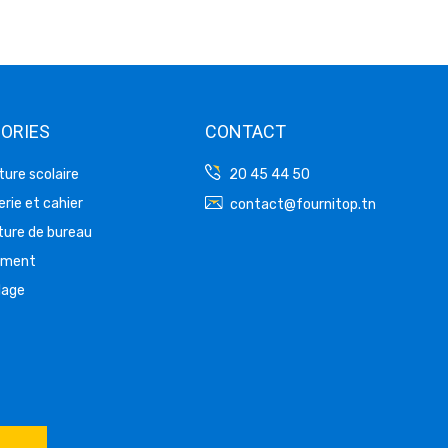
ORIES
CONTACT
ture scolaire
20 45 44 50
rie et cahier
contact@fournitop.tn
ture de bureau
ement
lage