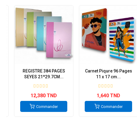
REGISTRE 384 PAGES
Carnet Piqure 96 Pages
ABE
SEYES 21*29.7CM...
11 x 17 cm...
12,380 TND
1,640 TND
Commander
Commander