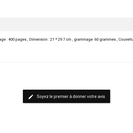
 400 pages , Dimension : 21 * 29.7 cm , grammage: 60 grammes , Couvertur
edit
Soyez le premier à donner votre avis