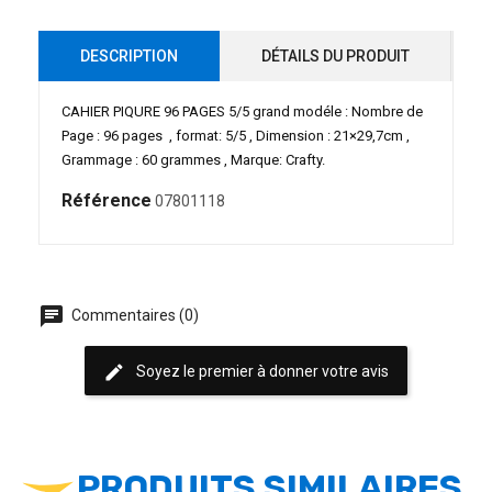
DESCRIPTION
DÉTAILS DU PRODUIT
CAHIER PIQURE 96 PAGES 5/5 grand modéle : Nombre de
Page : 96 pages , format: 5/5 , Dimension : 21×29,7cm ,
Grammage : 60 grammes , Marque: Crafty.
Référence
07801118
chat
Commentaires (0)
edit
Soyez le premier à donner votre avis
PRODUITS SIMILAIRES