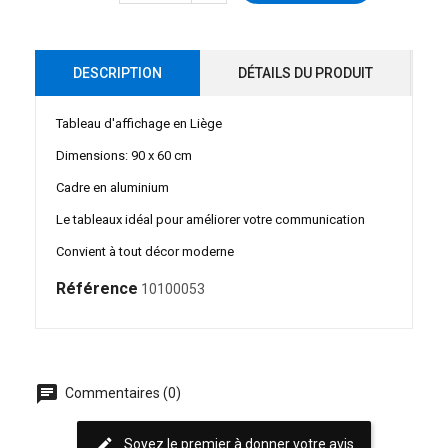
DESCRIPTION
DÉTAILS DU PRODUIT
Tableau d'affichage en Liège
Dimensions: 90 x 60 cm
Cadre en aluminium
Le tableaux idéal pour améliorer votre communication
Convient à tout décor moderne
Référence
10100053
chat
Commentaires (0)
edit
Soyez le premier à donner votre avis