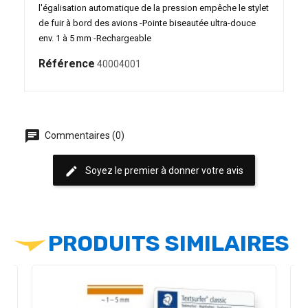
l'égalisation automatique de la pression empêche le stylet
de fuir à bord des avions -Pointe biseautée ultra-douce
env. 1 à 5 mm -Rechargeable
Référence
40004001
chat
Commentaires (0)
edit
Soyez le premier à donner votre avis
PRODUITS SIMILAIRES