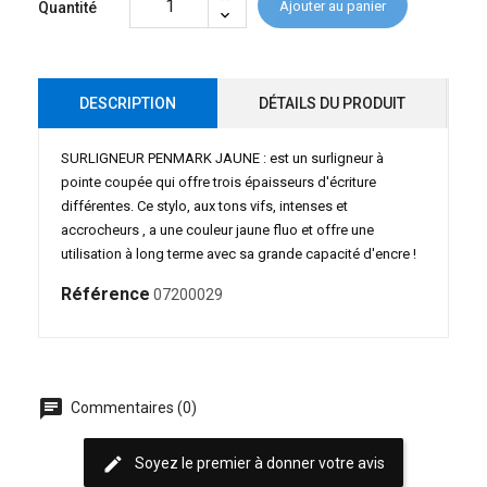
Ajouter au panier
Quantité
DESCRIPTION
DÉTAILS DU PRODUIT
SURLIGNEUR PENMARK JAUNE : est un surligneur à
pointe coupée qui offre trois épaisseurs d'écriture
différentes. Ce stylo, aux tons vifs, intenses et
accrocheurs , a une couleur jaune fluo et offre une
utilisation à long terme avec sa grande capacité d'encre !
Référence
07200029
chat
Commentaires (0)
edit
Soyez le premier à donner votre avis