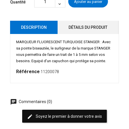
Ajouter au panier
Quantité
DESCRIPTION
DÉTAILS DU PRODUIT
MARQUEUR FLUORESCENT TURQUOISE STANGER : Avec
sa pointe biseautée, le surligneur de la marque STANGER
vous permettra de faire un trait de 1 à 5 mm selon vos
besoins. Equipé d’un capuchon qui protège sa pointe.
Référence
11200078
chat
Commentaires (0)
edit
Soyez le premier à donner votre avis