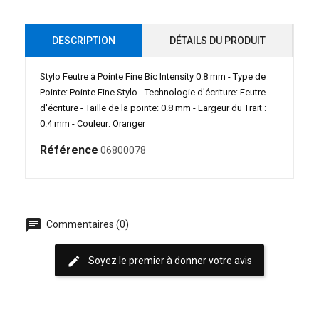
DESCRIPTION
DÉTAILS DU PRODUIT
Stylo Feutre à Pointe Fine Bic Intensity 0.8 mm - Type de
Pointe: Pointe Fine Stylo - Technologie d'écriture: Feutre
d'écriture - Taille de la pointe: 0.8 mm - Largeur du Trait :
0.4 mm - Couleur: Oranger
Référence
06800078
chat
Commentaires (0)
edit
Soyez le premier à donner votre avis