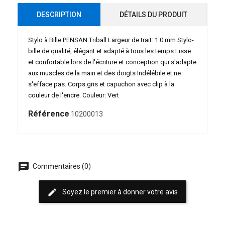
DESCRIPTION
DÉTAILS DU PRODUIT
Stylo à Bille PENSAN Triball Largeur de trait: 1.0 mm Stylo-
bille de qualité, élégant et adapté à tous les temps Lisse
et confortable lors de l'écriture et conception qui s'adapte
aux muscles de la main et des doigts Indélébile et ne
s'efface pas. Corps gris et capuchon avec clip à la
couleur de l'encre. Couleur: Vert
Référence
10200013
chat
Commentaires (0)
edit
Soyez le premier à donner votre avis