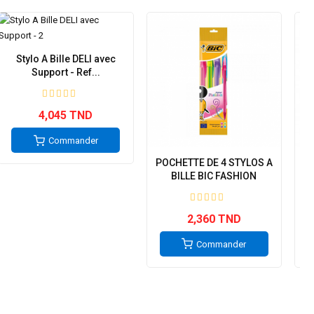
Stylo A Bille DELI avec
Support - Ref...
4,045 TND
Commander
POCHETTE DE 4 STYLOS A
P
BILLE BIC FASHION
2,360 TND
Commander