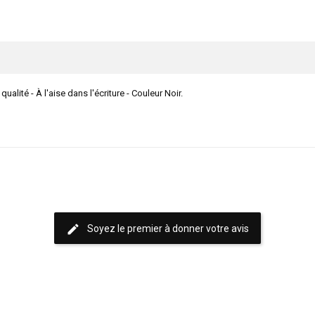
ualité - À l'aise dans l'écriture - Couleur Noir.
edit
Soyez le premier à donner votre avis