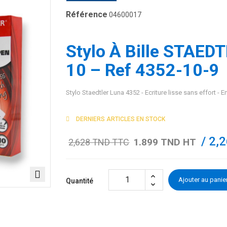
Référence
04600017
Stylo À Bille STAED
10 – Ref 4352-10-9
Stylo Staedtler Luna 4352 - Ecriture lisse sans effort - En
DERNIERS ARTICLES EN STOCK
/ 2,
1.899 TND HT
2,628 TND TTC
Ajouter au panie
Quantité