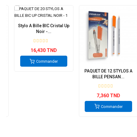
Stylo A Bille BIC Cristal Up
Noir -...
16,430 TND
Commander
 A
PAQUET DE 12 STYLOS A
BILLE PENSAN...
7,360 TND
Commander