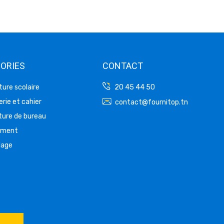
ORIES
CONTACT
ture scolaire
20 45 44 50
rie et cahier
contact@fournitop.tn
ture de bureau
ement
lage