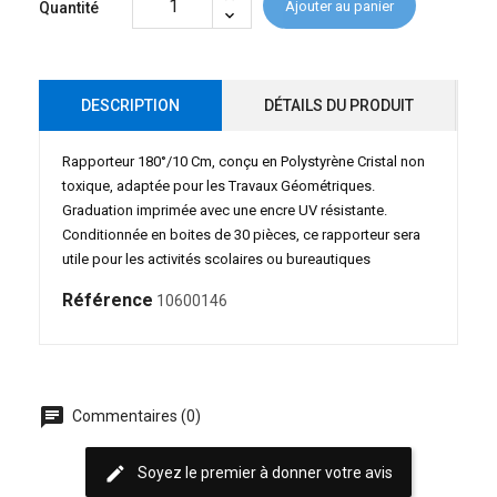
Ajouter au panier
Quantité
DESCRIPTION
DÉTAILS DU PRODUIT
Rapporteur 180°/10 Cm, conçu en Polystyrène Cristal non
toxique, adaptée pour les Travaux Géométriques.
Graduation imprimée avec une encre UV résistante.
Conditionnée en boites de 30 pièces, ce rapporteur sera
utile pour les activités scolaires ou bureautiques
Référence
10600146
chat
Commentaires (0)
edit
Soyez le premier à donner votre avis