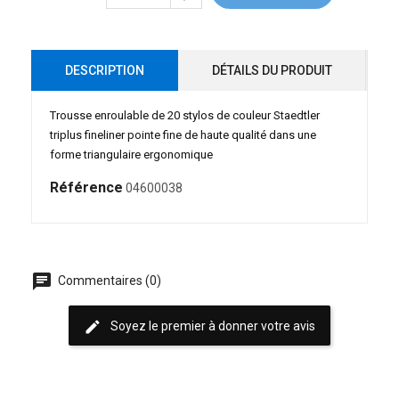
DESCRIPTION
DÉTAILS DU PRODUIT
Trousse enroulable de 20 stylos de couleur Staedtler
triplus fineliner pointe fine de haute qualité dans une
forme triangulaire ergonomique
Référence
04600038
chat
Commentaires (0)
edit
Soyez le premier à donner votre avis