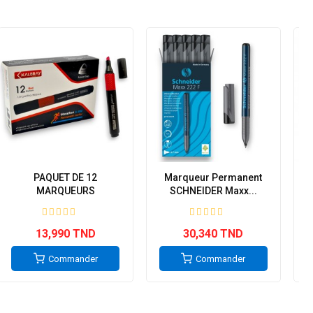
PAQUET DE 12
Marqueur Permanent
M
MARQUEURS
SCHNEIDER Maxx...
PERMANENT...
13,990 TND
30,340 TND
Commander
Commander