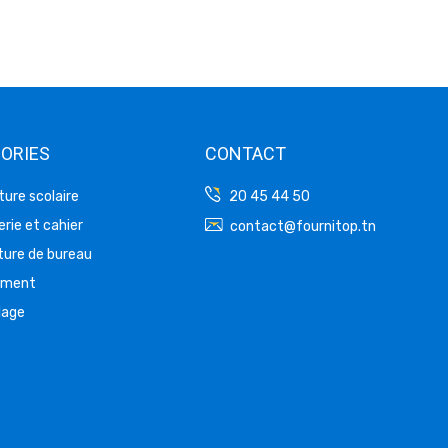
ORIES
CONTACT
ture scolaire
20 45 44 50
rie et cahier
contact@fournitop.tn
ture de bureau
ement
lage