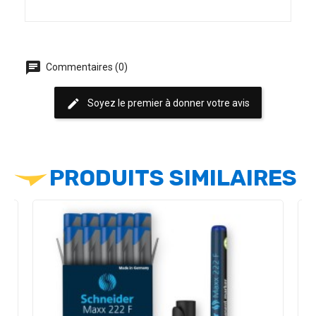
chat
Commentaires (0)
edit
Soyez le premier à donner votre avis
PRODUITS SIMILAIRES