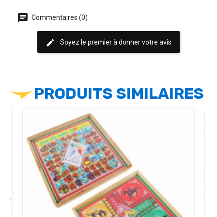
chat
Commentaires (0)
edit
Soyez le premier à donner votre avis
PRODUITS SIMILAIRES