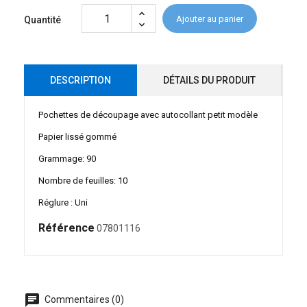
Ajouter au panier
Quantité
DESCRIPTION
DÉTAILS DU PRODUIT
Pochettes de découpage avec autocollant petit modèle
Papier lissé gommé
Grammage: 90
Nombre de feuilles: 10
Réglure : Uni
Référence
07801116
chat
Commentaires (0)