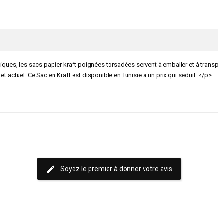
ues, les sacs papier kraft poignées torsadées servent à emballer et à transpo
 actuel. Ce Sac en Kraft est disponible en Tunisie à un prix qui séduit..</p>
edit
Soyez le premier à donner votre avis