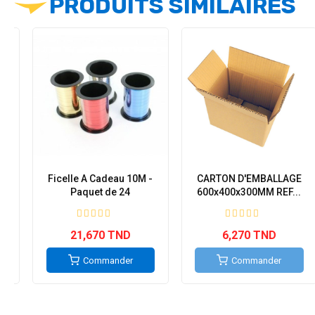
PRODUITS SIMILAIRES
E
Ficelle A Cadeau 10M -
CARTON D'EMBALLAGE
.
Paquet de 24
600x400x300MM REF...
21,670 TND
6,270 TND
Commander
Commander