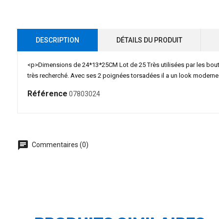
DESCRIPTION
DÉTAILS DU PRODUIT
<p>Dimensions de 24*13*25CM Lot de 25 Très utilisées par les boutiq
très recherché. Avec ses 2 poignées torsadées il a un look moderne et
Référence
07803024
chat
Commentaires (0)