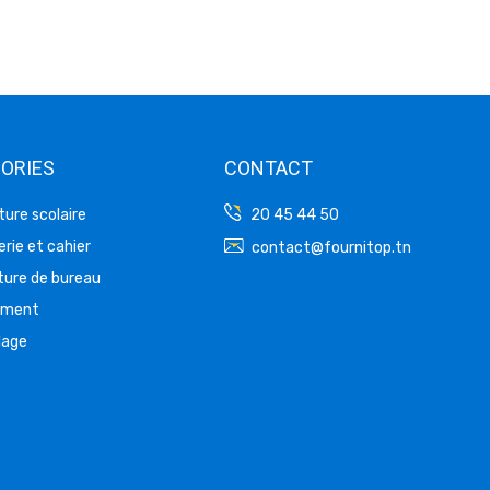
ORIES
CONTACT
ture scolaire
20 45 44 50
rie et cahier
contact@fournitop.tn
ture de bureau
ement
lage