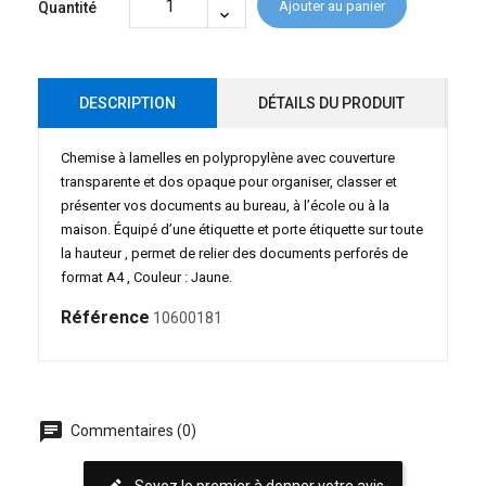
Ajouter au panier
Quantité
DESCRIPTION
DÉTAILS DU PRODUIT
Chemise à lamelles en polypropylène avec couverture
transparente et dos opaque pour organiser, classer et
présenter vos documents au bureau, à l’école ou à la
maison. Équipé d’une étiquette et porte étiquette sur toute
la hauteur , permet de relier des documents perforés de
format A4 , Couleur : Jaune.
Référence
10600181
chat
Commentaires (0)
Soyez le premier à donner votre avis