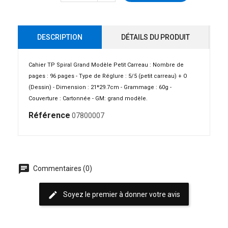
DESCRIPTION
DÉTAILS DU PRODUIT
Cahier TP Spiral Grand Modèle Petit Carreau : Nombre de
pages : 96 pages - Type de Réglure : 5/5 (petit carreau) + O
(Dessin) - Dimension : 21*29.7cm - Grammage : 60g -
Couverture : Cartonnée - GM: grand modèle.
Référence
07800007
chat
Commentaires (0)
edit
Soyez le premier à donner votre avis