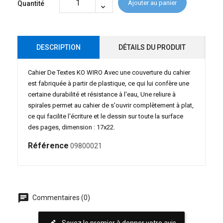
Ajouter au panier
Quantité
DESCRIPTION
DÉTAILS DU PRODUIT
Cahier De Textes KO WIRO Avec une couverture du cahier
est fabriquée à partir de plastique, ce qui lui confère une
certaine durabilité et résistance à l'eau, Une reliure à
spirales permet au cahier de s'ouvrir complètement à plat,
ce qui facilite l'écriture et le dessin sur toute la surface
des pages, dimension : 17x22.
Référence
09800021
chat
Commentaires (0)
Soyez le premier à donner votre avis