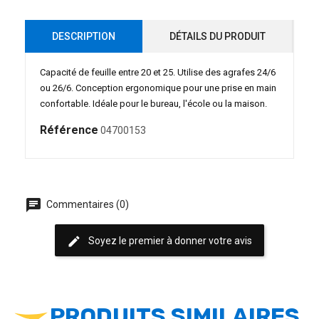
DESCRIPTION
DÉTAILS DU PRODUIT
Capacité de feuille entre 20 et 25. Utilise des agrafes 24/6
ou 26/6. Conception ergonomique pour une prise en main
confortable. Idéale pour le bureau, l'école ou la maison.
Référence
04700153
chat
Commentaires (0)
edit
Soyez le premier à donner votre avis
PRODUITS SIMILAIRES