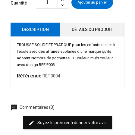
Ajouter au panier
Quantité
DESCRIPTION
DÉTAILS DU PRODUIT
TROUSSE SOLIDE ET PRATIQUE pour les enfants d'aller à
l'école avec des affaires scolaires d'une marque qu'ils
adorent Nombre de pochettes : 1 Couleur: multi couleur
avec design REF P003
Référence
REF 3004
chat
Commentaires (0)
edit
Soyez le premier à donner votre avis