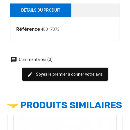
DÉTAILS DU PRODUIT
Référence
40017073
chat
Commentaires (0)
edit
Soyez le premier à donner votre avis
PRODUITS SIMILAIRES