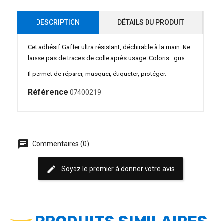
DESCRIPTION
DÉTAILS DU PRODUIT
Cet adhésif Gaffer ultra résistant, déchirable à la main. Ne
laisse pas de traces de colle après usage. Coloris : gris.
Il permet de réparer, masquer, étiqueter, protéger.
Référence
07400219
chat
Commentaires (0)
edit
Soyez le premier à donner votre avis