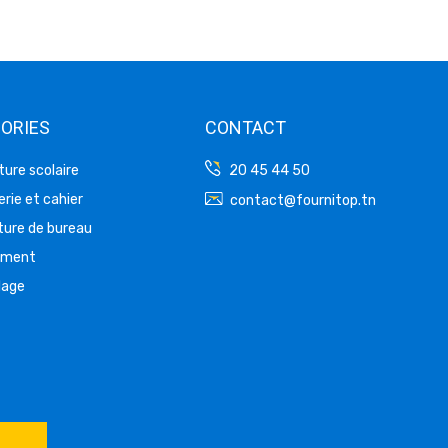
ORIES
CONTACT
ture scolaire
20 45 44 50
rie et cahier
contact@fournitop.tn
ture de bureau
ement
lage