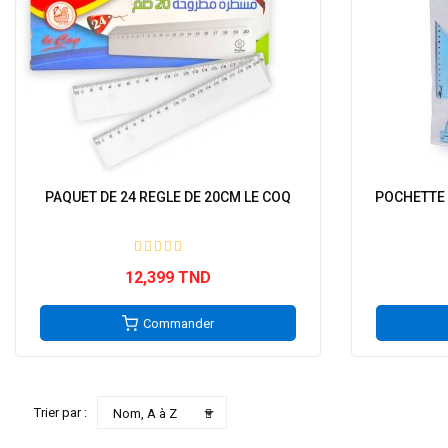
PAQUET DE 24 REGLE DE 20CM LE COQ
POCHETTE 
12,399 TND
Commander

Trier par :
Nom, A à Z