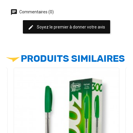
chat
Commentaires (0)
edit
Soyez le premier à donner votre avis
PRODUITS SIMILAIRES