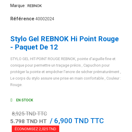
Marque :
REBNOK
Référence
40002024
Stylo Gel REBNOK Hi Point Rouge
- Paquet De 12
STYLO GEL HIT-POINT ROUGE REBNOK, pointe d'aiguille fine et
conique pour permettre un traçage précis , Capuchon pour
protéger la pointe et empêcher l'encre de sécher prématurément ,
Le corps du stylo assure une prise en main confortable , Couleur :
Rouge.
EN STOCK
8,925 TND TTC
/ 6,900 TND TTC
5.798 TND HT
ÉCONOMISEZ 2,025 TND