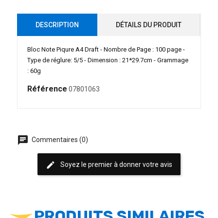
DESCRIPTION
DÉTAILS DU PRODUIT
Bloc Note Piqure A4 Draft - Nombre de Page : 100 page -
Type de réglure: 5/5 - Dimension : 21*29.7cm - Grammage
: 60g
Référence
07801063
chat
Commentaires (0)
edit
Soyez le premier à donner votre avis
PRODUITS SIMILAIRES