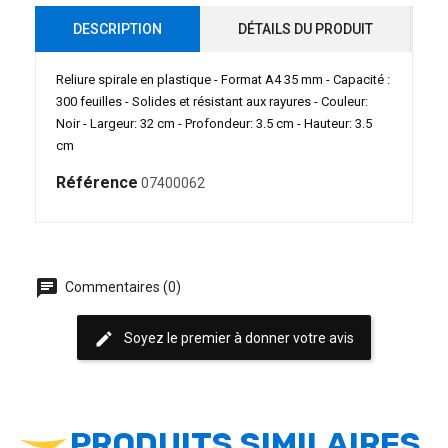
DESCRIPTION
DÉTAILS DU PRODUIT
Reliure spirale en plastique - Format A4 35 mm - Capacité :
300 feuilles - Solides et résistant aux rayures - Couleur:
Noir - Largeur: 32 cm - Profondeur: 3.5 cm - Hauteur: 3.5
cm
Référence
07400062
chat
Commentaires (0)
edit
Soyez le premier à donner votre avis
PRODUITS SIMILAIRES